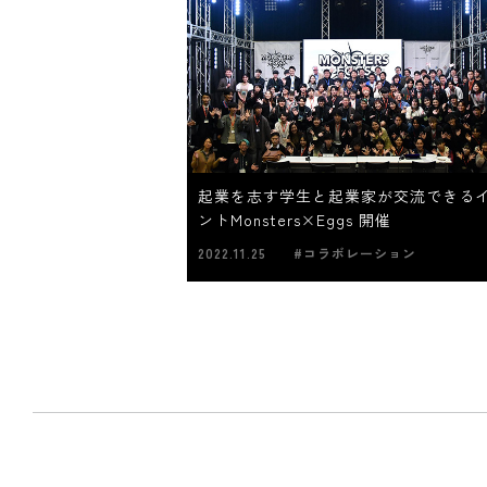
起業を志す学生と起業家が交流できる
ントMonsters×Eggs 開催
2022.11.25
#コラボレーション